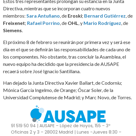
Estos tres representantes prolongan su estancia en la Junta
Directiva, mientras que se incorporan cuatro nuevos
miembros:
Sara Antuñano
, de
Eroski
;
Bernard Gutiérrez
, de
Freixenet
;
Rafael Porrino
, de
OHL
, y
Mario Rodríguez
, de
Siemens
.
El próximo 8 de febrero se reunirán por primera vez y será ese
día en el que se definirán las responsabilidades de cada uno de
los componentes. No obstante, tras concluir la Asamblea, el
nuevo equipo ha decidido que la presidencia de AUSAPE
recaerá sobre José Ignacio Santillana.
Han dejado la Junta Directiva Xavier Ballart, de Codorníu;
Mónica García Ingelmo, de Orange; Óscar Soler, de la
Universidad Complutense de Madrid; y Marc Novo, de Torres.
91 519 50 94 | AUSAPE – López de Hoyos, 155 – 3º
Oficinas 2 y 3 – 28002 Madrid | Lunes -Jueves 8:30 –