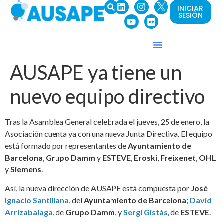
INICIAR
SESIÓN
AUSAPE ya tiene un
nuevo equipo directivo
Tras la Asamblea General celebrada el jueves, 25 de enero, la
Asociación cuenta ya con una nueva Junta Directiva. El equipo
está formado por representantes de
Ayuntamiento de
Barcelona
,
Grupo Damm
y
ESTEVE
,
Eroski
,
Freixenet
,
OHL
y
Siemens
.
Así, la nueva dirección de AUSAPE está compuesta por
José
Ignacio Santillana
, del
Ayuntamiento de Barcelona
;
David
Arrizabalaga
, de
Grupo Damm
, y
Sergi Gistàs
, de
ESTEVE
.