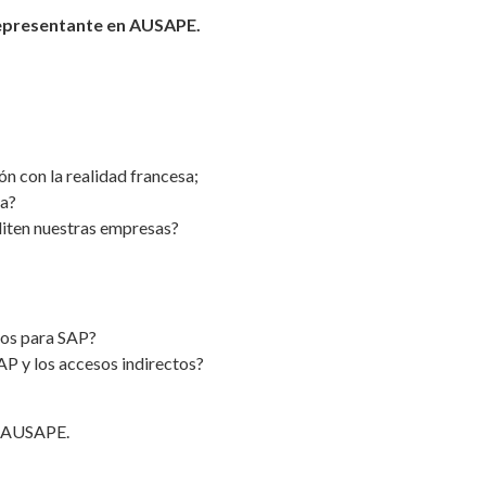
 representante en AUSAPE.
 la realidad francesa;
a?
n nuestras empresas?
s para SAP?
os accesos indirectos?
e AUSAPE.