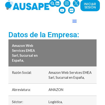
INICIAR
SESIÓN
Datos de la Empresa:
Amazon Web
Services EMEA
Sarl, Sucursal en
España,
Razón Social:
Amazon Web Services EMEA
Sarl, Sucursal en España,
Abreviatura:
AMAZON
Séctor:
Logística,