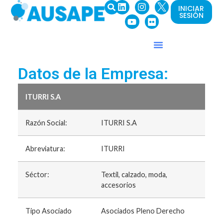
INICIAR
SESIÓN
Datos de la Empresa:
ITURRI S.A
Razón Social:
ITURRI S.A
Abreviatura:
ITURRI
Séctor:
Textil, calzado, moda,
accesorios
Tipo Asociado
Asociados Pleno Derecho