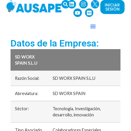
INICIAR
SESIÓN
Datos de la Empresa:
SD WORX
SPAIN S.L.U
Razón Social:
SD WORX SPAIN S.L.U
Abreviatura:
SD WORX SPAIN
Séctor:
Tecnología, Investigación,
desarrollo, innovación
Tipo Asociado
Colaboradores Especiales