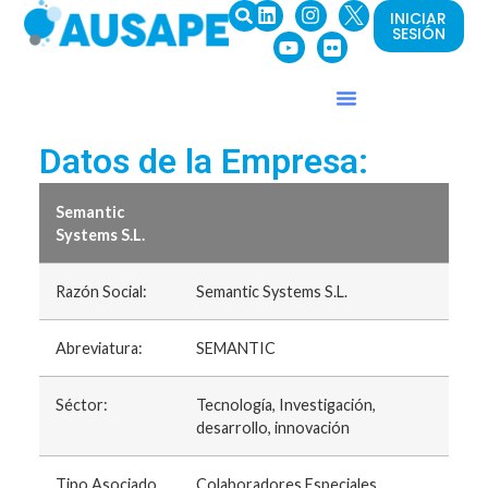
INICIAR
SESIÓN
Datos de la Empresa:
Semantic
Systems S.L.
Razón Social:
Semantic Systems S.L.
Abreviatura:
SEMANTIC
Séctor:
Tecnología, Investigación,
desarrollo, innovación
Tipo Asociado
Colaboradores Especiales