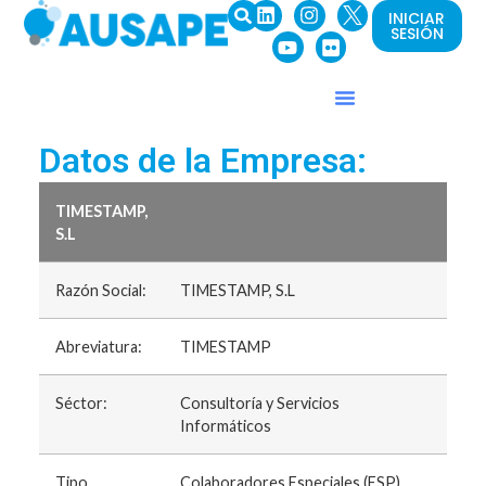
INICIAR
SESIÓN
Datos de la Empresa:
TIMESTAMP,
S.L
Razón Social:
TIMESTAMP, S.L
Abreviatura:
TIMESTAMP
Séctor:
Consultoría y Servicios
Informáticos
Tipo
Colaboradores Especiales (ESP)