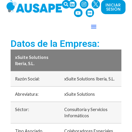
INICIAR
SESIÓN
Datos de la Empresa:
xSuite Solutions
Iberia, S.L.
Razón Social:
xSuite Solutions Iberia, S.L.
Abreviatura:
xSuite Solutions
Séctor:
Consultoría y Servicios
Informáticos
Tipo Asociado
Colaboradores Especiales