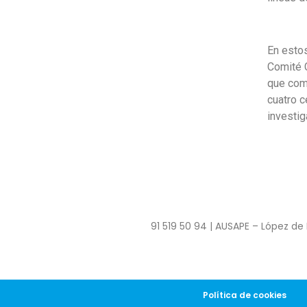
En estos
Comité C
que comp
cuatro c
investig
91 519 50 94 | AUSAPE – López de 
Política de cookies