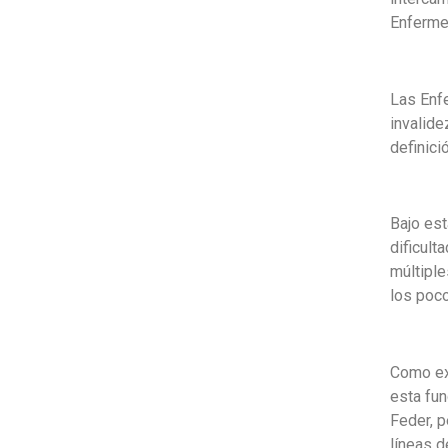
Enferme
Las Enf
invalide
definici
Bajo es
dificult
múltiple
los poco
Como exp
esta fun
Feder, 
líneas d