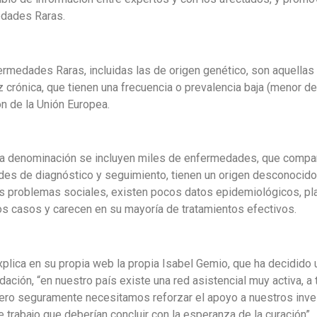
dades Raras.
ermedades Raras, incluidas las de origen genético, son aquella
z crónica, que tienen una frecuencia o prevalencia baja (menor d
ón de la Unión Europea.
ta denominación se incluyen miles de enfermedades, que compa
ades de diagnóstico y seguimiento, tienen un origen desconocido
s problemas sociales, existen pocos datos epidemiológicos, pla
s casos y carecen en su mayoría de tratamientos efectivos.
lica en su propia web la propia Isabel Gemio, que ha decidido u
dación, “en nuestro país existe una red asistencial muy activa
pero seguramente necesitamos reforzar el apoyo a nuestros inv
e trabajo que deberían concluir con la esperanza de la curación”.