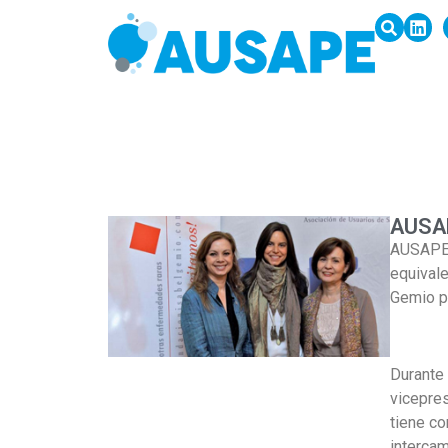
AUSAP
AUSAPE p
equivale
Gemio pa
Durante 
vicepres
tiene co
intercam