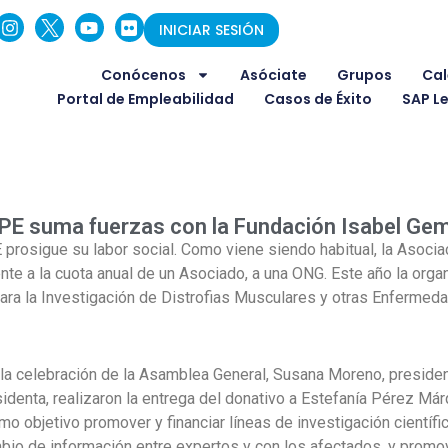
INICIAR SESIÓN
Conócenos
Asóciate
Grupos
Cal
Portal de Empleabilidad
Casos de Éxito
SAP L
E suma fuerzas con la Fundación Isabel Ge
rosigue su labor social. Como viene siendo habitual, la Asociac
nte a la cuota anual de un Asociado, a una ONG. Este año la orga
ra la Investigación de Distrofias Musculares y otras Enfermed
la celebración de la Asamblea General, Susana Moreno, president
identa, realizaron la entrega del donativo a Estefanía Pérez Márq
mo objetivo promover y financiar líneas de investigación científi
bio de información entre expertos y con los afectados, y promov