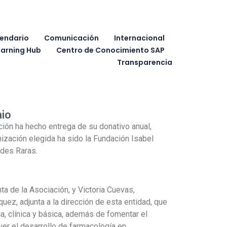
endario
Comunicación
Internacional
earning Hub
Centro de Conocimiento SAP
Transparencia
mio
ión ha hecho entrega de su donativo anual,
nización elegida ha sido la Fundación Isabel
ades Raras.
a de la Asociación, y Victoria Cuevas,
uez, adjunta a la dirección de esta entidad, que
ca, clínica y básica, además de fomentar el
er el desarrollo de farmacología en