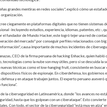
ñas grandes mentiras en redes sociales", explicó cómo un estafador
n organización.
e cree ciegamente en plataformas digitales que no tienen sistemas d
ional -incluyendo estudios, experiencia, idiomas, patentes, etc-, que
por el fundador de Mundo Hacker, este logró tejer una red de contact
peración del mercado" por conseguir perfiles relacionados con big 
 información", causa importante de muchos incidentes de cibersegu
anazas, CEO de la firma peruana de hacking Enhacke, quien habló 
, tecnologías como la nube son muy útiles, pero si se descuida la 
e nuevas técnicas como el low-hanging fruit, consistente en buscar
dispositivos físicos de espionaje. En ciberdefensa, los gobiernos
 defensa y en ataque trabajen juntos. El experto peruano aseveró q
 funciona”.
de la ciberseguridad en Latinoamérica, donde “los avances no está
ridad, hasta que los golpean con un ciberataque”. Esto convierte
les. Con todo, el sector de la ciberseguridad “está muy en alza” e