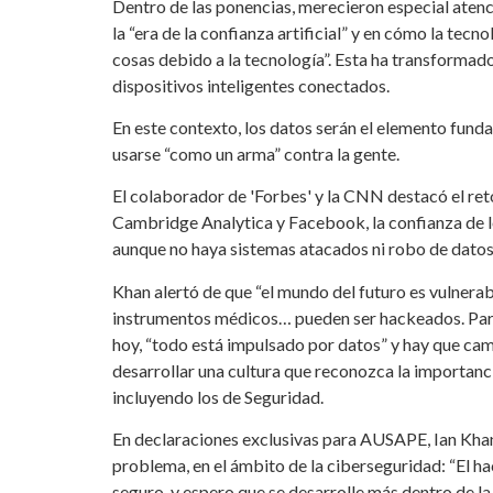
Dentro de las ponencias, merecieron especial atenc
la “era de la confianza artificial” y en cómo la t
cosas debido a la tecnología”. Esta ha transformado
dispositivos inteligentes conectados.
En este contexto, los datos serán el elemento funda
usarse “como un arma” contra la gente.
El colaborador de 'Forbes' y la CNN destacó el ret
Cambridge Analytica y Facebook, la confianza de l
aunque no haya sistemas atacados ni robo de datos
Khan alertó de que “el mundo del futuro es vulnerab
instrumentos médicos… pueden ser hackeados. Para 
hoy, “todo está impulsado por datos” y hay que cam
desarrollar una cultura que reconozca la importanc
incluyendo los de Seguridad.
En declaraciones exclusivas para AUSAPE, Ian Khan 
problema, en el ámbito de la ciberseguridad: “El 
seguro, y espero que se desarrolle más dentro de l