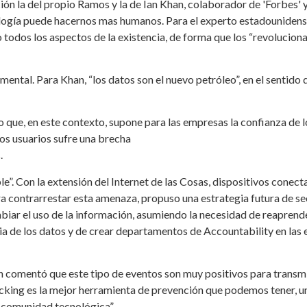
ión la del propio Ramos y la de Ian Khan, colaborador de 'Forbes' 
ecnología puede hacernos mas humanos. Para el experto estadouniden
 todos los aspectos de la existencia, de forma que los “revoluciona
mental. Para Khan, “los datos son el nuevo petróleo”, en el sentid
o que, en este contexto, supone para las empresas la confianza de 
os usuarios sufre una brecha
.
le”. Con la extensión del Internet de las Cosas, dispositivos conec
contrarrestar esta amenaza, propuso una estrategia futura de sec
biar el uso de la información, asumiendo la necesidad de reaprende
ia de los datos y de crear departamentos de Accountability en las 
comentó que este tipo de eventos son muy positivos para transmiti
hacking es la mejor herramienta de prevención que podemos tener, 
a comunidad tecnológica”.